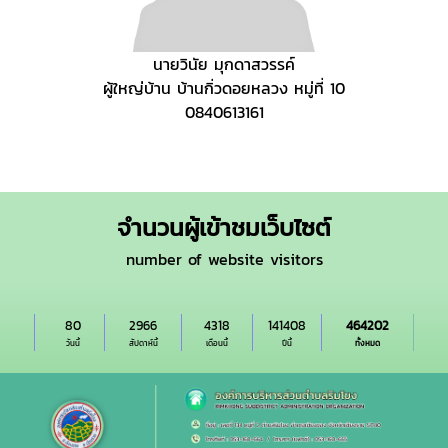
นายวินัย มุกดาสวรรค์
ผู้ใหญ่บ้าน บ้านกิ่วดอยหลวง หมู่ที่ 10
0840613161
จำนวนผู้เข้าชมเว็บไซต์
number of website visitors
80
2966
4318
141408
464202
วันนี้
สัปดาห์นี้
เดือนนี้
ปีนี้
ทั้งหมด