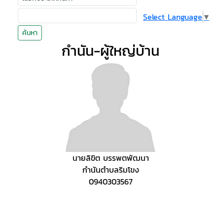
Select Language
▼
ค้นหา
กำนัน-ผู้ใหญ่บ้าน
นายลิขิต บรรพตพัฒนา
กำนันตำบลริมโขง
0940303567