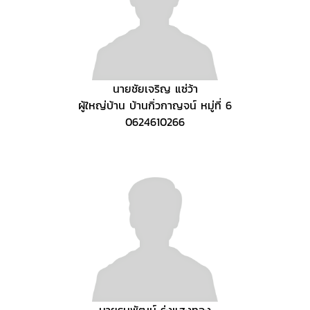
นายชัยเจริญ แซ่ว้า
ผู้ใหญ่บ้าน บ้านกิ่วกาญจน์ หมู่ที่ 6
0624610266
นายธนพัฒน์ รุ่งแสงทอง