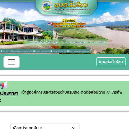
แผนผังเว็บไซต์
ประกาศ
นดีต้อนรับเข้าสู่องค์การบริหารส่วนตำบลริมโขง ติดต่อสอบถาม // โทรศัพท์
: