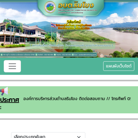
แผนผังเว็บไซต์
ประกาศ
ีต้อนรับเข้าสู่องค์การบริหารส่วนตำบลริมโขง ติดต่อสอบถาม // โทรศัพท์ 0
: