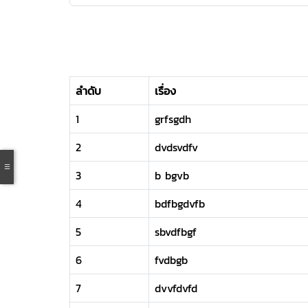
ลำดับ
เรื่อง
1
grfsgdh
2
dvdsvdfv
3
b bgvb
4
bdfbgdvfb
5
sbvdfbgf
6
fvdbgb
7
dvvfdvfd