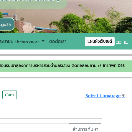
ระชาชน (E-Service)
ติดต่อเรา
ก+
แผนผังเว็บไซต์
ก-
เข้าสู่องค์การบริหารส่วนตำบลริมโขง ติดต่อสอบถาม // โทรศัพท์ 053-160-66
ค้นหา
Select Language
▼
ล้างการค้นหา