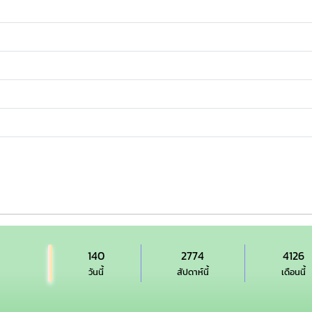
140
2774
4126
วันนี้
สัปดาห์นี้
เดือนนี้